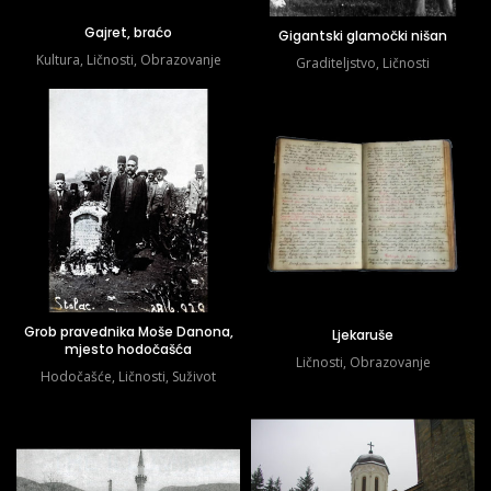
Gajret, braćo
Gigantski glamočki nišan
Kultura
,
Ličnosti
,
Obrazovanje
Graditeljstvo
,
Ličnosti
Grob pravednika Moše Danona,
Ljekaruše
mjesto hodočašća
Ličnosti
,
Obrazovanje
Hodočašće
,
Ličnosti
,
Suživot