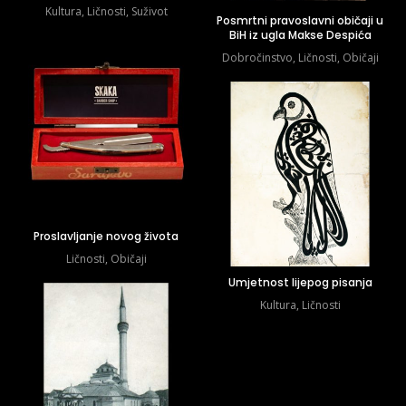
Kultura
,
Ličnosti
,
Suživot
Posmrtni pravoslavni običaji u
BiH iz ugla Makse Despića
Dobročinstvo
,
Ličnosti
,
Običaji
Proslavljanje novog života
Ličnosti
,
Običaji
Umjetnost lijepog pisanja
Kultura
,
Ličnosti