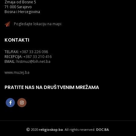
Zmaja od Bosne 5
71 000 Sarajevo
Bosna i Hercegovina
Pogledajte lokaciju na mapi
KONTAKTI
TEL/FAX:
+387 33 226 098
RECEPCIJA:
+387 33 210 416
EMAIL:
histmuz@bih.net.ba
www.muzej.ba
PRATITE NAS NA DRUŠTVENIM MREŽAMA
2020
religioskop.ba.
All rights reserved.
DOC.BA
.