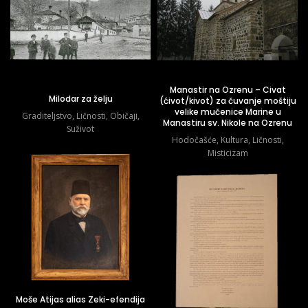
Manastir na Ozrenu – Civat
Milodar za želju
(ćivot/kivot) za čuvanje moštiju
velike mučenice Marine u
Graditeljstvo
,
Ličnosti
,
Običaji
,
Manastiru sv. Nikole na Ozrenu
Suživot
Hodočašće
,
Kultura
,
Ličnosti
,
Misticizam
Moše Atijas alias Zeki-efendija