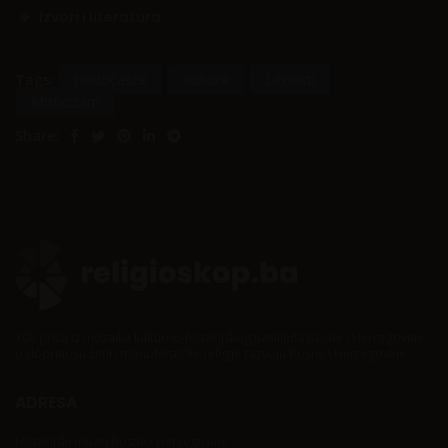
Izvori i literatura
Tags:
Hodočašće
Kultura
Ličnosti
Misticizam
Share:
100 priča iz mozaika kulturno-historijskog naslijeđa Bosne i Hercegovine
o doprinosu četiri monoteističke religije razvoju Bosne i Hercegovine.
ADRESA
Historijski muzej Bosne i Hercegovine