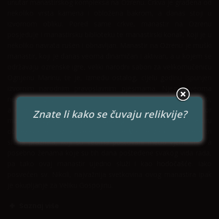
unutar manastirskog kompleksa na Ozrenu. Crkva je građena od
nekoliko vrsta kamena i obložena bakrom, a danas stoji u
izvornom obliku. Pored same crkve, manastir na Ozrenu
posjeduje i manastirsku biblioteku te manastirski konak, koji je u
nekoliko navrata rušen i obnavljan. Manastir na Ozrenu je muški
manastir, koji je danas veoma dinamičan i aktivan, a u kojem se
održavaju ozrenske igre, veliki narodni sabori za velikomučenicu
Ognjenu Marinu, te je, između ostalog, cijelu godinu ispunjen
izvornim narodnim pravoslavnim pjesmama. Njegov veoma
neobičan i izuzetno lijep ukras jesu i ruže kojih ima preko 2000,
a koje se održavaju sa mnogo pažnje, tako da vanjski prostor
Znate li kako se čuvaju relikvije?
manastira izgleda nestvarno. Svakog 30. jula u ovom manastiru
obilježava se praznik svete mučenice Marine, za kojim slijede tri
slična praznika, koji su veoma poštovani među vjernicima, a
posebno ženama koje su tih dana pošteđene svakog vida rada,
pa tako ovaj manastir ujedno služi i kao
hodočašće
. Iako
posvećen sv. Nikoli, najvažnija svetkovina ovog manastira ipak
je okupljanje za Veliku Gospojinu.
Saznaj više