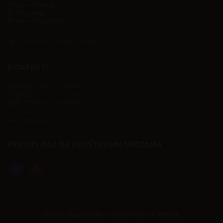
Zmaja od Bosne 5
71 000 Sarajevo
Bosna i Hercegovina
Pogledajte lokaciju na mapi
KONTAKTI
TEL/FAX:
+387 33 226 098
RECEPCIJA:
+387 33 210 416
EMAIL:
histmuz@bih.net.ba
www.muzej.ba
PRATITE NAS NA DRUŠTVENIM MREŽAMA
2020
religioskop.ba.
All rights reserved.
DOC.BA
.