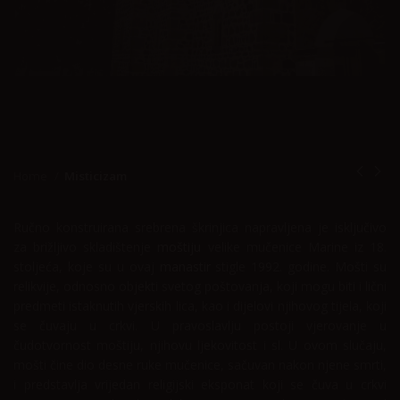
Home
Misticizam
Ručno konstruirana srebrena škrinjica napravljena je isključivo
za brižljivo skladištenje
moštiju
velike mučenice Marine iz 18.
stoljeća, koje su u ovaj
manastir
stigle 1992. godine. Mošti su
relikvije, odnosno objekti svetog poštovanja, koji mogu biti i lični
predmeti istaknutih vjerskih lica, kao i dijelovi njihovog tijela, koji
se čuvaju u crkvi. U pravoslavlju postoji vjerovanje u
čudotvornost moštiju, njihovu ljekovitost i sl. U ovom slučaju,
mošti čine dio desne ruke mučenice, sačuvan nakon njene smrti,
i predstavlja vrijedan religijski eksponat koji se čuva u crkvi