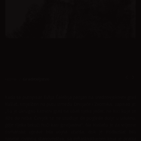
Home
Graditeljstvo
Kada se putopisac Evlija Čelebija penjao na srednovjekovni grad
Kušlat, smješten na putu između Drinjače i Zvornika, zapisao je:
„To je okrugao kameni grad na obali rijeke Jadar, na litici koja se
diže do neba. Čovjek se ne usuđuje da pogleda dolje u udolinu,
gdje rijeka tekući huči kao gmrljavina“. Na Kušlatu je za vrijeme
osmanske uprave bila vojna utvrda, dok je Podkušlat bilo
naselje civilnog stanovništva, sa infrastrukturom koja je pratila