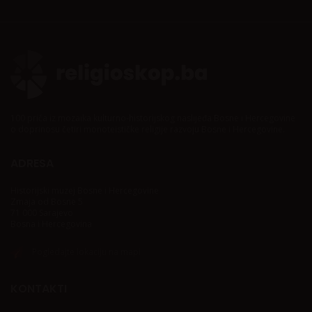
100 priča iz mozaika kulturno-historijskog naslijeđa Bosne i Hercegovine
o doprinosu četiri monoteističke religije razvoju Bosne i Hercegovine.
ADRESA
Historijski muzej Bosne i Hercegovine
Zmaja od Bosne 5
71 000 Sarajevo
Bosna i Hercegovina
Pogledajte lokaciju na mapi
KONTAKTI