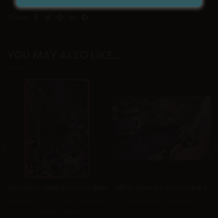
Tag:
Graditeljstvo
Share:
YOU MAY ALSO LIKE…
Dovište u raspuknutoj stijeni
Misticizam na izvoru rijeke
Dobročinstvo
,
Ličnosti
,
Misticizam
Graditeljstvo
,
Misticizam
,
Običaji
,
Suživot