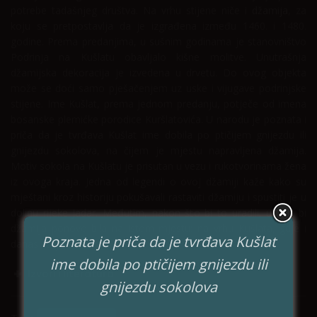
potrebe tadašnjeg društva. Na vrhu stijene niče i
džamija
, za
koju se pretpostavlja da je izgrađena između 1460. i 1480.
godine. Prema predanjima, u sušnim godinama je stanovništvo
Podrinja na Kušlatu obavljalo kišne molitve. Unutrašnja
džamijska dekoracija je izvedena u drvetu. Do ovog objekta
može se doći samo pješačenjem uz uske i vijugave podrinjske
stijene. Ime Kušlat, prema jednom predanju, potječe od imena
bosanske plemićke porodice Kuršlatovića. U narodu je poznata i
priča da je tvrđava Kušlat ime dobila po ptičijem gnijezdu ili
gnijezdu sokolova, na čijem je mjestu napravljena džamija.
Motiv sokola na Kušlatu je prisutan u vezu i rukotvorinama žena
iz ovoga kraja. Jedna od legendi o ovoj džamiji kaže kako su
mještani kroz historiju pokušavali rastaviti džamiju i spustiti je u
dolinu rijeke Jadar. Međutim, nakon što bi to uradili, ujutro bi
džamija ponovo bila na istom mjestu: na vrhu Kušlata, gdje i
Poznata je priča da je tvrđava Kušlat
danas stoji.
ime dobila po ptičijem gnijezdu ili
Izvori i literatura
gnijezdu sokolova