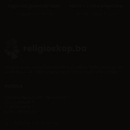
Gigantski glamočki nišan
Ašura – slatko prisjećanje
Graditeljstvo
,
Ličnosti
Ličnosti
,
Običaji
,
Praznici
100 priča iz mozaika kulturno-historijskog naslijeđa Bosne i Hercegovine
o doprinosu četiri monoteističke religije razvoju Bosne i Hercegovine.
ADRESA
Historijski muzej Bosne i Hercegovine
Zmaja od Bosne 5
71 000 Sarajevo
Bosna i Hercegovina
Pogledajte lokaciju na mapi