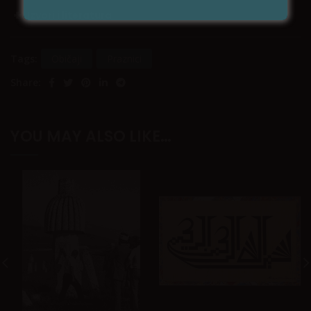
Izvori i literatura
Tags:
Običaji
Praznici
Share:
YOU MAY ALSO LIKE…