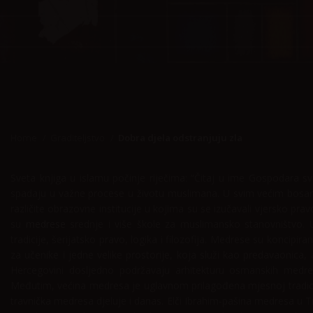
Home
Graditeljstvo
Dobra djela odstranjuju zla
Sveta knjiga u islamu počinje riječima: “Čitaj u ime Gospodara s
spadaju u važne procese u životu muslimana. U svim većim bosan
različite obrazovne institucije u kojima su se izučavali vjersko prav
su
medrese
srednje i više škole za muslimansko stanovništvo.
tradicije, šerijatsko pravo, logika i filozofija. Medrese su koncipir
za učenike i jedne velike prostorije, koja služi kao predavaonica,
Hercegovini dosljedno podržavaju arhitekturu osmanskih medres
Međutim, većina medresa je uglavnom prilagođena mjesnoj tradiciji 
travnička medresa djeluje i danas. Elči Ibrahim-pašina medresa u T