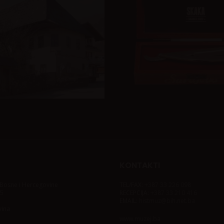
KONTAKTI
j Bosne i Hercegovine
TEL/FAX:
+387 33 226 098
 5
RECEPCIJA:
+387 33 210 416
EMAIL:
histmuz@bih.net.ba
vina
www.muzej.ba