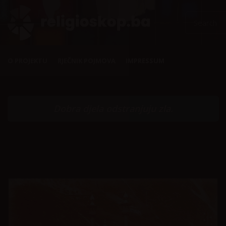
O PROJEKTU
RJEČNIK POJMOVA
IMPRESSUM
Dobra djela odstranjuju zla.