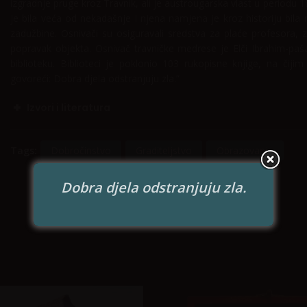
izgradnje pruge kroz Travnik, ali je austrougarska vlast u period
je bila veća od nekadašnje i njena namjena je kroz historiju bila 
zadužbine. Osnivači su osiguravali sredstva za plaće profesora, 
popravak objekta. Osnivač travničke medrese je Elči Ibrahim-paša
biblioteku. Biblioteci je poklonio 103 rukopisne knjige, na čiji
govoreći: Dobra djela odstranjuju zla.”
Izvori i literatura
Tags:
Dobročinstvo
Graditeljstvo
Obrazovanje
Dobra djela odstranjuju zla.