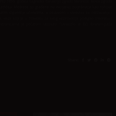
u 1892-1895. godina sagradila današnju zgradu Medrese. Nova zgrada
različita. Medrese su građene na inicijativu pojedinaca kao njihove
zatim stipendije učenicima, a obavezno i sredstva za održavanje i
, vezir koji je u Travniku za svog vezirovanja podigao medresu i
m stranicama je pečatom utisnuto: “Uvakufio je Elči Ibrahim-paša
Share: