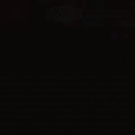
voga koji stvara!”. Upravo zbog ovog poziva, učenje i obrazovanje
skohercegovačkim varošima su od početka 15. stoljeća postojale
o i običaji, kao i nauka.
Mektebi
su bili osnovne islamske škole, dok
 U medresama se učio arapski jezik, tumačenje
Kur’ana
, islamske
ane na principu škole internatskog tipa i sastoje se od dvorišta, sobe
 a naziva se
dershana
. Neke medrese iz 16. i 17. stoljeća u Bosni i
a sa kupolama, jer su ih gradili graditelji Osmanskog carstva.
građenja. U Travniku su tako bile tri medrese, a jedino najstarija
ravniku je osnovana 1706. godine. Srušena je 1892. godine prilikom