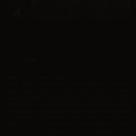
Home
Običaji
Među važnim islamskim datumima posebno mjesto zauzima
praznik
Bajram
: Ramazanski i Kurban-bajram. Ramazanski
bajram nastupa nakon završetka mjeseca posta, a Kurban-
bajram dva mjeseca i deset dana nakon Ramazanskog. U Bosni
i Hercegovini se i za jedan i drugi Bajram vrše detaljne pripreme:
kuća se očisti i uređuje, pripremaju se slana i slatka bajramska
jela. Poseban ukras bajramske trpeze u Bosni i Hercegovini je
baklava. Ali ono što, pored slatkiša, naročito veseli djecu i mlade
kada se približi bajramsko slavlje jeste bajramsko ruho.