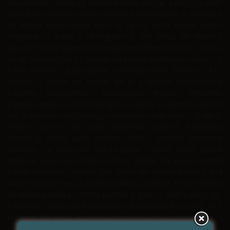
Bajramskom odijelu se pridavala velika pažnja, a stariji su vodili
računa da najmlađi odjenu najljepši komad odjeće iz ormara ili
da dobiju novu odjeću kako bi na taj način osjetili radost
blagdana. U Bosni i Hercegovini je bio običaj da imućnije
porodice ili čak zajednice pomognu mladima koji nisu u stanju
da se lijepo odjenu za Bajram da praznik dočekaju u veselju. O
tome svjedoči i jedan članak iz časopisa Novi Behar iz 1935.
godine, u kojem se navodi da je prigodom ramazanskog
Bajrama Muslimansko dobrotvorno društvo Merhamet
podijelilo odjeću siromašnoj djeci. U članku se spominje dječak
koji je radostan zbog novog ruha upitao svoju majku: „Boga ti,
majko, zar ovo nije pravo bajramsko odijelo?“ Bajramsko
odijelo je važno kako muškim, tako i ženskim članovima
porodice i u njemu se ogleda ljubav i milost jednih prema
drugima, navodi se u članku iz 1935. godine. Na Bajram
namaz
odlaze muškarci i dječaci, dok ženski dio porodice ostaje kod
kuće i vrši pripreme za doček porodice i prijatelja. Poslije molitve
se obilazi porodica i čestita praznik, a djeci se dijeli poklon, tzv.
bajramluk. Običaji za Ramazanski i Kurban-bajram su isti, ali s
razlikom što se za Kurban-bajram kolje kurban (prinosi žrtva).
Kurbansko meso se potom dijeli siromašnim, prijateljima,