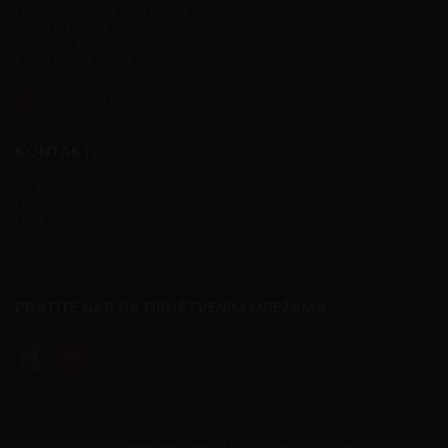
Historijski muzej Bosne i Hercegovine
Zmaja od Bosne 5
71 000 Sarajevo
Bosna i Hercegovina
Pogledajte lokaciju na mapi
KONTAKTI
TEL/FAX:
+387 33 226 098
RECEPCIJA:
+387 33 210 416
EMAIL:
histmuz@bih.net.ba
www.muzej.ba
PRATITE NAS NA DRUŠTVENIM MREŽAMA
2020
religioskop.ba.
All rights reserved.
DOC.BA
.