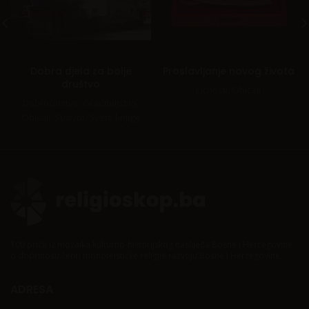
Dobra djela za bolje
Proslavljanje novog života
društvo
Ličnosti
,
Običaji
Dobročinstvo
,
Graditeljstvo
,
Običaji
,
Suživot
,
Svete knjige
100 priča iz mozaika kulturno-historijskog naslijeđa Bosne i Hercegovine
o doprinosu četiri monoteističke religije razvoju Bosne i Hercegovine.
ADRESA