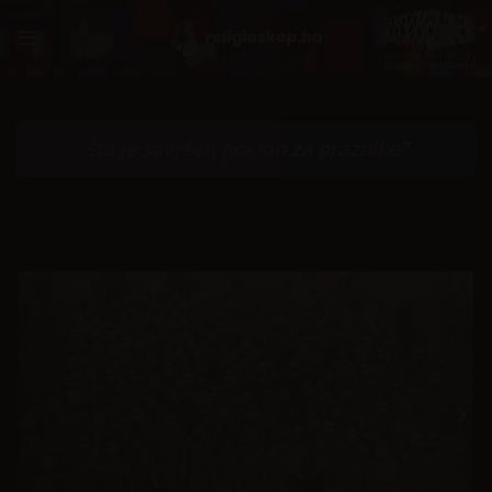
Šta je savršen poklon za praznike?