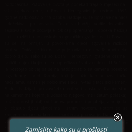
hodočasnika. Putovanje života je ponekad trajalo mjesecima i
više. Uprkos tome, u Bosni i Hercegovini je, recimo, 1893.
godine hadž obavilo 119 osoba.
Hadžije
su se ispraćale na hadž
i dočekivale po povratku. Često su hadžije vodile dnevnike i
zapisivale svoje doživljaje. Običaji opremanja i dočeka hadžija
su bili različiti u bosanskohercegovačkim gradovima. U Posavini
su se, na primjer, u povorkama djece izgovarale različite
molitve. Običaj je bio da se prije odlaska na hadž uradi neko
dobro djelo. Tako su po Bosni i Hercegovini građene česme i
različiti objekti kojima se unapređivao život zajednice. U Bužimu
je postojao običaj da se na hadž polazilo sa kamena posebno
izgrađenog ispred džamija, koji je služio kao polazna tačka
hadžijama. Kamen je dobio ime Hadžijin–taš (Hadžijski kamen).
Budući hadžija bi po završetku molitve i izlasku iz džamije stao
na kamen (na kojem je uklesano njegovo ime i datum polaska),
tražio oprost (halal) od članova porodice i prijatelja, a nerijetko
bi obasuo djecu slatkišima i sitnim novcem. Potom se sa
kamena penjao na konja i započinjao putovanje. Danas se uz
Staru drvenu džamiju u Bužimu nalazi skupina hadžijskog
kamenja, za koje se pretpostavlja da datira iz 19. i 20. stoljeća –
Zamislite kako su u prošlosti