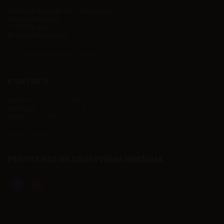
Historijski muzej Bosne i Hercegovine
Zmaja od Bosne 5
71 000 Sarajevo
Bosna i Hercegovina
Pogledajte lokaciju na mapi
KONTAKTI
TEL/FAX:
+387 33 226 098
RECEPCIJA:
+387 33 210 416
EMAIL:
histmuz@bih.net.ba
www.muzej.ba
PRATITE NAS NA DRUŠTVENIM MREŽAMA