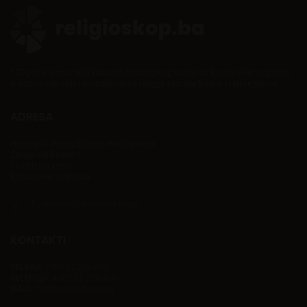
100 priča iz mozaika kulturno-historijskog naslijeđa Bosne i Hercegovine
o doprinosu četiri monoteističke religije razvoju Bosne i Hercegovine.
ADRESA
Historijski muzej Bosne i Hercegovine
Zmaja od Bosne 5
71 000 Sarajevo
Bosna i Hercegovina
Pogledajte lokaciju na mapi
KONTAKTI
TEL/FAX:
+387 33 226 098
RECEPCIJA:
+387 33 210 416
EMAIL:
histmuz@bih.net.ba