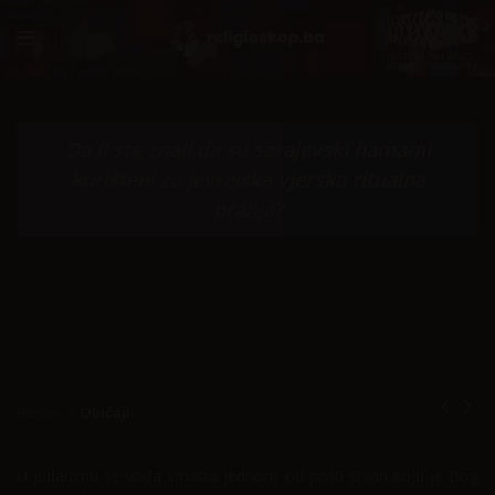
Da li ste znali da su sarajevski hamami
korišteni za jevrejska vjerska ritualna
pranja?
Home
Običaji
U judaizmu se voda smatra jednom od prvih stvari koju je Bog