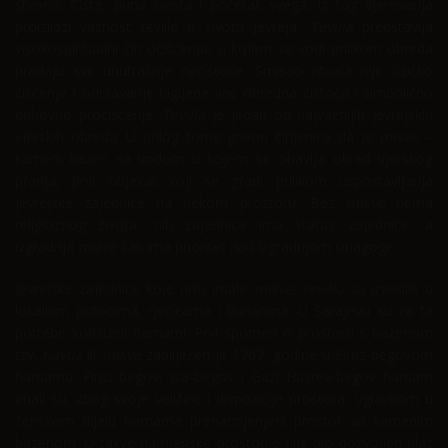
stvorio. Čista, puna života i početak svega. Iz tog vjerovanja
proizilazi važnost teville u životu Jevreja.
Tevilla
predstavlja
visokospiritualni čin očišćenja, u kojem se vodi prilikom obreda
predaju sve unutrašnje nečistoće. Smisao rituala nije fizičko
čišćenje i održavanje higijene već obredna čistoća i simbolično
duhovno pročišćenje.
Tevilla
je jedan od najvažnijih jevrejskih
vjerskih obreda. U prilog tome govori činjenica da je
mikve
–
kameni bazen sa vodom u kojem se obavlja obred vjerskog
pranja, prvi objekat koji se gradi prilikom uspostavljanja
jevrejske zajednice na nekom prostoru. Bez
mikve
nema
religioznog života, niti zajednica ima status zajednice, a
izgradnja
mikve
čak ima prioritet nad izgradnjom sinagoge.
Jevrejske zajednice koje nisu imale
mikve,
tevillu
su izvodile u
lokalnim potocima, rječicama i bunarima. U Sarajevu su za te
potrebe korišteni hamami. Prvi spomen o prostoru s bazenom
tzv.
havuz
ili
mikve
zabilježen je 1767. godine u Firuz-begovom
hamamu. Firuz-begov, Isa-begov i Gazi Husrev-begov hamam
imali su, zbog svoje veličine i dispozicije prostora, uglavnom u
ženskom dijelu hamama prenamijenjeni prostor sa kamenim
bazenom. U takve namjenske prostorije nije bio dozvoljen ulaz