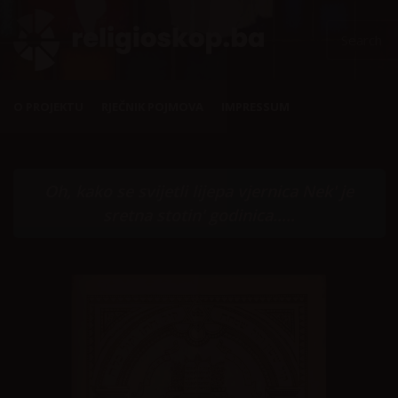
O PROJEKTU
RJEČNIK POJMOVA
IMPRESSUM
Oh, kako se svijetli lijepa vjernica Nek' je
sretna stotin' godinica.....