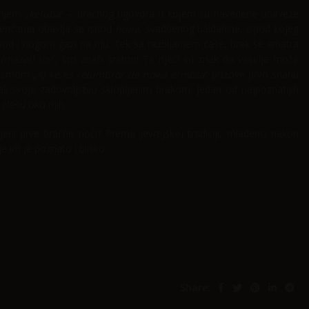
anjem „
ketuba
“ – bračnog ugovora u kojem su navedene obaveze
vjenčanja obavlja se ispod
hupa
, svadbenog baldahina, ispod kojeg
 pod i nogom gazi na nju. Tek sa razbijanjem čaše, brak se smatra
(mazel) tov
“, što znači sretno! Te riječi su znak da veselje može
jesmom „
Aj ke es relumbror de novia ermoza
“ pozove prvo snahu
ali svoje zadovoljstvo sklopljenim brakom. Jedan od najpoznatijih
plešu oko njih.
jeni prve bračne noći? Prema jevrejskoj tradiciji, mladenci nakon
 im je poznato i blisko.
Share: