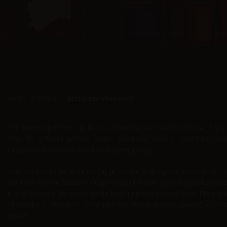
Home
Običaji
Mazel tov mladenci!
Prvi taktovi pjesme “
Aj ke es relumbror de novia ermoza
“ ili u
znak da u blizini počinje veliko svadbeno veselje. Jevrejske sva
muzikom, plesovima i velikim brojem gostiju.
Kod bosanskih Sefarda običaj je bio da brak ugovaraju roditelji 
osim za vrijeme Šabata i drugih praznika. Dan vjenčanja usklađiv
u bračni savez, te ispuni svoju bračnu posteljnu dužnost. Prema tra
Mladenka je dan prije vjenčanja bila dužna obaviti „
tevilu
“ – vjer
zavjet.