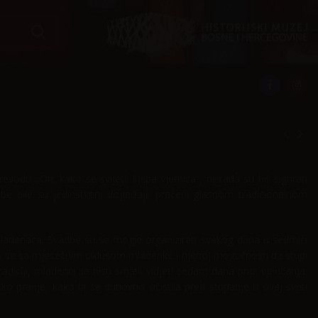
 prevodu „Oh, kako se svijetli lijepa vjernica“, nekada su bili siguran
dbe bile su jedinstveni događaji, praćeni glasnom tradicionalnom
mladenaca. Svadbe su se mogle organizirati svakog dana u sedmici
ao se sa mjesečnim ciklusom mladenke i njenoj mogućnosti da stupi
diciji, mladenci se nisu smjeli vidjeti sedam dana prije vjenčanja.
sko pranje, kako bi se duhovno očistila pred stupanje u ovaj sveti