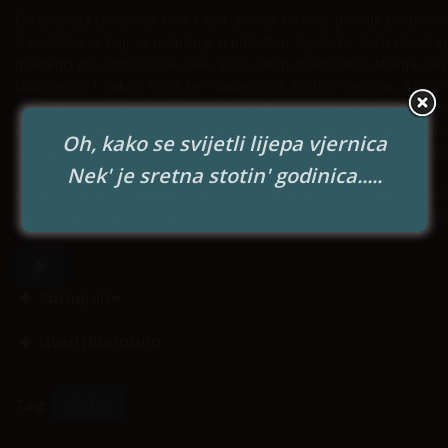
Ceremonija sklapanja braka kod Jevreja i danas počinje potpisiv
supružnika, a koji se potpisuje u prisustvu svjedoka. Sam obred 
mladenci piju vino iz iste čaše, koju zatim mladoženja stavlja na
sklopljenim i nakon toga se mladencima čestita riječima „
Mazal 
započeti. U Bosni je bio običaj da svekrva upravo svatovskom p
na ples, a zatim i svatove, koji su plešući sa mladenkom iskaziv
Oh, kako se svijetli lijepa vjernica
običaja je ples u kojem se mladenci nose na stolicama dok svatovi 
Nek' je sretna stotin' godinica.....
Da li ste znali da intimni odnosi tek vjenčanog para nisu dozvol
samog vjenčanja vrijeme provode pored porodice i u okruženju koje
Audio
Player
Saznaj više
Izvori i literatura
Tag:
Običaji