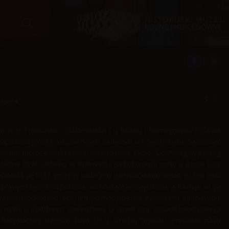
t sira
ra je iz Francuske, odakle dolazi i u Bosnu i Hercegovinu. Početak
rapističkog reda, koji se nalazi nedaleko od Banja Luke. Samostan
rivatnu hidrocentralu i držali su zanatske škole. Do Prvog svjetskog
tivni život, aktivno je djelovala i na kulturnom polju u Banja Luci.
 započela je 1882. godine, kada je u banjalučki samostan stigao opat
r pravljen samo za potrebe samostanske zajednice, a kasnije su ga
a tražen i odlikovan brojnim priznanjima na evropskim sajmovima.
ti osim u matičnom samostanu. U izradi sira je sudjelovalo svega
 banjalučkog trapista čuva se u strogoj tajnosti. Prvobitni naziv