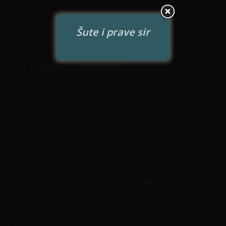
banjalučkog sira bio je trapist Maria Stern, a poslije trapist Marija
šutljivost, pa je tako nastala izreka „šuti kao trapist“.
Šute i prave sir
Izvori i literatura
Tags:
Kultura
Obrazovanje
KONTAKTI
j Bosne i Hercegovine
TEL/FAX:
+387 33 226 098
 5
RECEPCIJA:
+387 33 210 416
EMAIL:
histmuz@bih.net.ba
vina