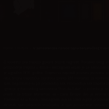
Home
Kultura
Iz samostanske riznice: tajna banjalučkog trapis
O kvalitetu sira trapista govore brojne nagrade. Porijeklo ovog si
proizvodnje trapista u Bosni i Hercegovini vezan je za samostan t
je izgrađen 1870. godine. Trapisti su napravili poznatu pivovaru, p
rata, brojna trapistička zajednica (preko 200 monaha), uz kontempla
Ipak, najpoznatiji su po proizvodnji sira. Proizvodnja sira trapista
Ignacije iz francuskog samostana “Port-du-Salut”. U početku je si
pravili i za tržište Monarhije, ali i cijele Evrope. Bio je veom
Pomenuti sir u Bosni i Hercegovini nije se smio nigdje proizvodi
desetak specijaliziranih stručnjaka, a opis proizvodnje izvornog