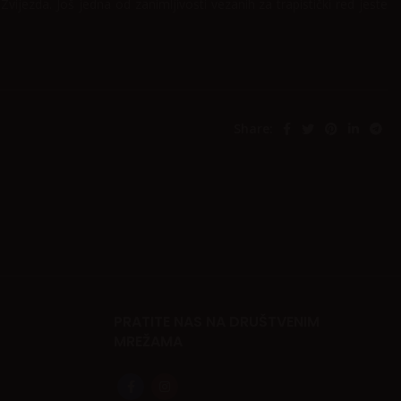
 Zvijezda. Još jedna od zanimljivosti vezanih za trapistički red jeste
Share:
PRATITE NAS NA DRUŠTVENIM
MREŽAMA