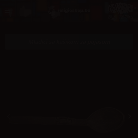
Mladići sa kašikom za pojasom