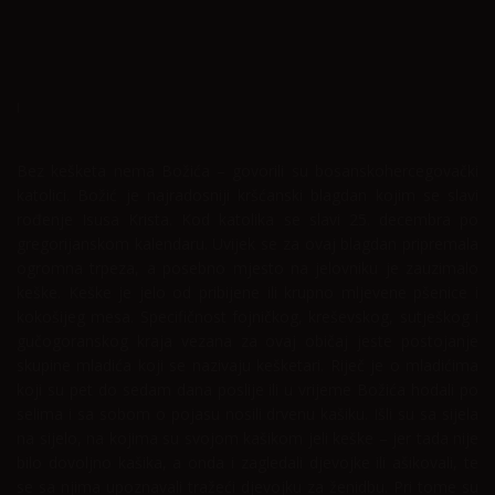
Home
Običaji
Bez kešketa nema Božića – govorili su bosanskohercegovački
katolici. Božić je najradosniji kršćanski blagdan kojim se slavi
rođenje Isusa Krista. Kod katolika se slavi 25. decembra po
gregorijanskom kalendaru. Uvijek se za ovaj blagdan pripremala
ogromna trpeza, a posebno mjesto na jelovniku je zauzimalo
keške. Keške je jelo od pribijene ili krupno mljevene pšenice i
kokošijeg mesa. Specifičnost fojničkog, kreševskog, sutješkog i
gučogoranskog kraja vezana za ovaj običaj jeste postojanje
skupine mladića koji se nazivaju kešketari. Riječ je o mladićima
koji su pet do sedam dana poslije ili u vrijeme Božića hodali po
selima i sa sobom o pojasu nosili drvenu kašiku. Išli su sa sijela
na sijelo, na kojima su svojom kašikom jeli keške – jer tada nije
bilo dovoljno kašika, a onda i zagledali djevojke ili ašikovali, te
se sa njima upoznavali tražeći djevojku za ženidbu. Pri tome su