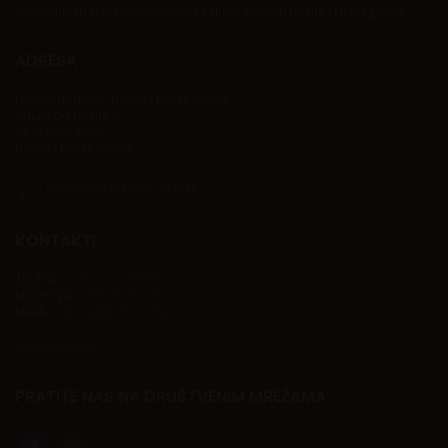
o doprinosu četiri monoteističke religije razvoju Bosne i Hercegovine.
ADRESA
Historijski muzej Bosne i Hercegovine
Zmaja od Bosne 5
71 000 Sarajevo
Bosna i Hercegovina
Pogledajte lokaciju na mapi
KONTAKTI
TEL/FAX:
+387 33 226 098
RECEPCIJA:
+387 33 210 416
EMAIL:
histmuz@bih.net.ba
www.muzej.ba
PRATITE NAS NA DRUŠTVENIM MREŽAMA