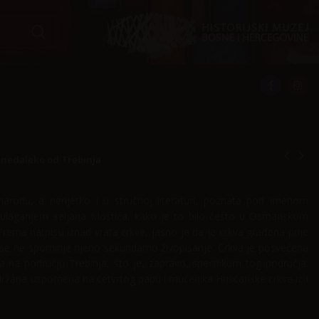
 nedaleko od Trebinja
arodu, a nerijetko i u stručnoj literaturi, poznata pod imenom
 i ulaganjem seljana Mostića, kako je to bilo često u Osmanskom
Prema natpisu iznad vrata crkve, jasno je da je crkva građena prije
er se ne spominje njeno sekundarno živopisanje. Crkva je posvećena
a na području Trebinja, što je, zapravo, specifikum tog područja.
održana uspomena na četvrtog papu i mučenika Hrišćanske crkve iz I