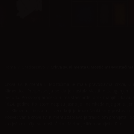
Home
Graditeljstvo
Crkva sv. Klimenta u Mostićima/Mostaćima
Crkva sv. Klimenta u Mostićima je mala pravoslavna crkva, u n
Klimentica. Pretpostavlja se da je nastala vlastitim zalaganjem
periodu. Po svojoj arhitekturi ima standardni oblik manjih crkava. 
1624. godine. Po istom natpisu jasno je i da nikada nije gorila, j
sv. Klimentu, rimskom, svecu koji je imao široki krug poštovatelj
Posvećivanje crkve sv. Klimentu zapravo je tradicijom prenijeta i 
stoljeća n.e, čije su mošti Ćirilo i Metodije lično odnijeli u Rim.