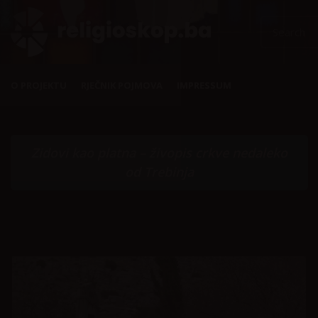
O PROJEKTU
RJEČNIK POJMOVA
IMPRESSUM
Zidovi kao platna – živopis crkve nedaleko
od Trebinja