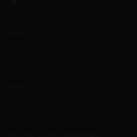
100 priča iz mozaika kulturno-historijskog naslijeđa Bosne i Hercegovine
o doprinosu četiri monoteističke religije razvoju Bosne i Hercegovine.
ADRESA
Historijski muzej Bosne i Hercegovine
Zmaja od Bosne 5
71 000 Sarajevo
Bosna i Hercegovina
Pogledajte lokaciju na mapi
KONTAKTI
TEL/FAX:
+387 33 226 098
RECEPCIJA:
+387 33 210 416
EMAIL:
histmuz@bih.net.ba
www.muzej.ba
PRATITE NAS NA DRUŠTVENIM MREŽAMA