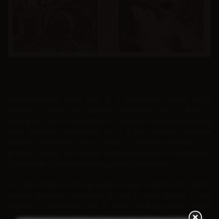
Home
Običaji
Jedno od najstarijih svetišta u Bosni i Hercegovini je Crkva
svetog Ive u Podmilačju, nadomak Jajca. Jedina je
srednjovjekovna crkva koja je u kontinuitetu služila svojoj
namjeni i jedna od najstarijih katoličkih crkvi u Bosni i
Hercegovini. Samo Podmilačje se spominje u povelji bosanskog
kralja Stjepana Tomaševića 1461., a tom vremenu se može
pripisati i postojanje crkve. Sredini 15. stoljeća odgovora i stil
gradnje u kome se miješaju centralno-evropski i mediteranski
utjecaji, kao i pripadnost kasnogotičkoj umjetnosti.
Uz crkvu vezane su mnoge pučke predaje i legende, npr. prema
jednom predanju, zabilježeno je kako je crkva „prešla“ iz sela
Pšenika u Podmilačje, koje se nalazi na drugoj obali Vrbasa.
Predaja ističe da se nigdje u Bosni i Hercegovini u tolikom broju