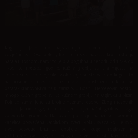
Home
Običaji
Kuga je jedna od najrazornijih pandemija u historiji
čovječanstva. Ova bolest, koja je u više navrata kroz historiju
harala i Bosnom, naročito je bila pogubna u periodu od 1729. do
1739, te 1762/63. godine. Kužna groblja su bila mjesta na
kojima su se sahranjivale osobe koje su stradale od kuge, i to
na posebnim mjestima, uz mjere predostrožnosti kako se
ostatak stanovništva ne bi zarazio. U Bosni i Hercegovini postoji
mnogo kužnih grobalja. Na kužnom groblju na Oglavku u blizini
Fojnice sahranjene su brojne neznane osobe. Zbog masovnih
stradanja od kuge, nisu pravljeni pojedinačni grobovi, nego
zajedničke grobnice. Na ovom području nalazi se spomen-
kapelica posvećena katoličkom svecu Roku, sveca koji je svoj
život posvetio brizi za oboljele od kuge. Proglašen je
zaštitnikom od kuge, ali i drugih zaraznih bolesti. Kapelica je