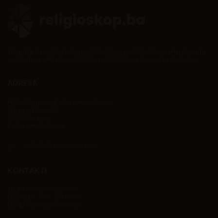
100 priča iz mozaika kulturno-historijskog naslijeđa Bosne i Hercegovine
o doprinosu četiri monoteističke religije razvoju Bosne i Hercegovine.
ADRESA
Historijski muzej Bosne i Hercegovine
Zmaja od Bosne 5
71 000 Sarajevo
Bosna i Hercegovina
Pogledajte lokaciju na mapi
KONTAKTI
TEL/FAX:
+387 33 226 098
RECEPCIJA:
+387 33 210 416
EMAIL:
histmuz@bih.net.ba