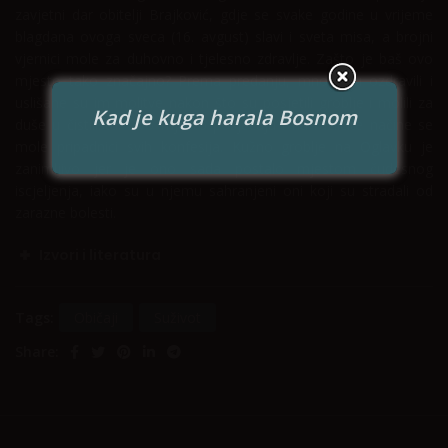
zavjetni dar obitelji Brajković, gdje se svake godine u vrijeme
blagdana ovoga sveca (16. avgust) slavi i sveta misa, a brojni
vjernici mole za duhovno i tjelesno zdravlje. Zašto je baš ovo
mjesto tako značajno? Prema predanju, mnogi su ozdravili i
uslišane su im molitve nakon što su posjetili groblje i molili za
Kad je kuga harala Bosnom
duše u čistilištu. Ovo mjesto posjećuju i na različite načine se
mole pripadnici svih konfesija. Kužno groblje na Oglavku je
zanimljivo jer je ono sada postalo mjestom čudesnog
iscjeljenja, iako su u njemu sahranjeni oni koji su stradali od
zarazne bolesti.
Izvori i literatura
Tags:
Običaji
Suživot
Share: