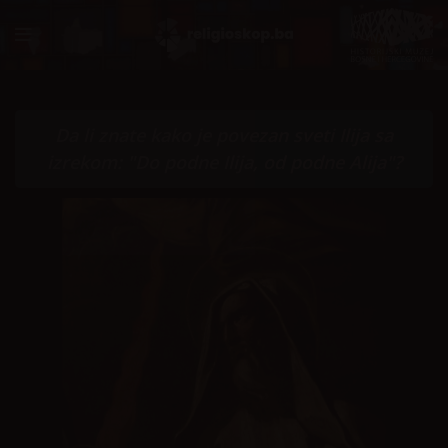
Da li znate kako je povezan sveti Ilija sa
izrekom: "Do podne Ilija, od podne Alija"?