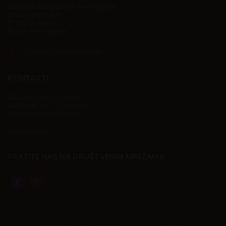
Historijski muzej Bosne i Hercegovine
Zmaja od Bosne 5
71 000 Sarajevo
Bosna i Hercegovina
Pogledajte lokaciju na mapi
KONTAKTI
TEL/FAX:
+387 33 226 098
RECEPCIJA:
+387 33 210 416
EMAIL:
histmuz@bih.net.ba
www.muzej.ba
PRATITE NAS NA DRUŠTVENIM MREŽAMA