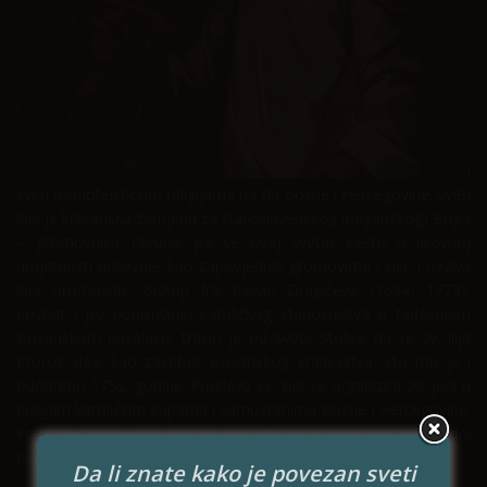
Home
Običaji
Sveti Ilija je starozavjetni svetac i priča o njemu je prisutna u
svim monoteističkim religijama na tlu Bosne i Hercegovine. Sveti
Ilija je kršćanska zamjena za staroslavenskog (paganskog) Boga
– gromovnika Peruna, pa se ovaj svetac često u likovnoj
umjetnosti prikazuje kao zapovjednik gromovima i kiši, i naziva
Ilija Gromovnik. Biskup fra Pavao Dragičević (1694- 1773),
poznat i po popisivanju katoličkog stanovništva u tadašnjem
Bosanskom pašaluku, tražio je od Svete Stolice da se sv. Ilija
Prorok slavi kao zaštitnik Bosanskog kraljevstva, što mu je i
odobreno 1752. godine. Proslava sv. Ilije se organizira 20. jula u
brojnim katoličkim župama i samostanima Bosne i Hercegovine.
Fratri su znali u šali narodu govoriti da sv. Ilija nije zapovjedni
blagdan i da nije zabranjeno raditi, ali: “Nek radi ko smije!”
Da li znate kako je povezan sveti