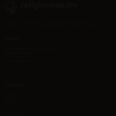
100 priča iz mozaika kulturno-historijskog naslijeđa Bosne i Hercegovine
o doprinosu četiri monoteističke religije razvoju Bosne i Hercegovine.
ADRESA
Historijski muzej Bosne i Hercegovine
Zmaja od Bosne 5
71 000 Sarajevo
Bosna i Hercegovina
Pogledajte lokaciju na mapi
KONTAKTI
TEL/FAX:
+387 33 226 098
RECEPCIJA:
+387 33 210 416
EMAIL:
histmuz@bih.net.ba
www.muzej.ba