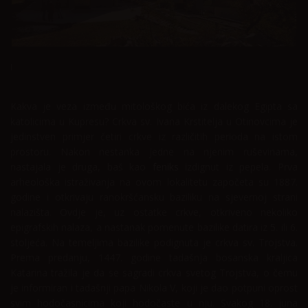
Home
Kultura
Kakva je veza između mitološkog bića iz dalekog Egipta sa
katolicima u Kupresu? Crkva sv. Ivana Krstitelja u Otinovcima je
jedinstven primjer četiri crkve iz različitih perioda na istom
prostoru. Nakon nestanka jedne na njenim ruševinama,
nastajala je druga, baš kao
feniks
izdignut iz pepela. Prva
arheološka istraživanja na ovom lokalitetu započeta su 1887.
godine i otkrivaju ranokršćansku baziliku na sjevernoj strani
nalazišta. Ovdje je, uz ostatke crkve, otkriveno nekoliko
epigrafskih nalaza, a nastanak pomenute bazilike datira iz 5. ili 6.
stoljeća. Na temeljima bazilike podignuta je crkva sv. Trojstva.
Prema predanju, 1447. godine tadašnja bosanska kraljica
Katarina tražila je da se sagradi crkva svetog Trojstva, o čemu
je informiran i tadašnji papa Nikola V, koji je dao potpuni oprost
svim hodočasnicima koji hodočaste u nju. Svakog 18. juna